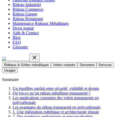
Rideau Industriel
Rideau Commerce
Rideau Garage
Rideau Restaurant
Maintenance Rideaux Métalliques
Devis gratuit
Aide & Contact
Blog
FAQ
Glossaire
Rideaux & Grilles métalliques
Volets roulants
Serrurerie
Services
Usages
Sommaire
Un équilibre parfait entre sécurité, visibilité et design
Qu’est-ce qu’un rideau métallique transparent ?
Les applications courantes des volets transparents en
polycarbonate
Les avantages du rideau transparent en polycarbonate
1. Une intégration esthétique et architecturale réussie
2. Des matériaux performants et personnalisables