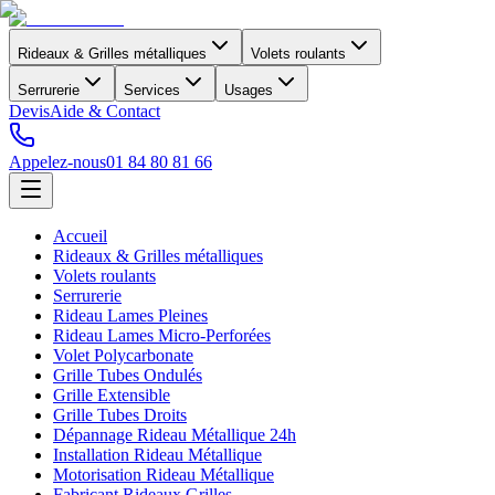
Rideaux & Grilles métalliques
Volets roulants
Serrurerie
Services
Usages
Devis
Aide & Contact
Appelez-nous
01 84 80 81 66
Accueil
Rideaux & Grilles métalliques
Volets roulants
Serrurerie
Rideau Lames Pleines
Rideau Lames Micro-Perforées
Volet Polycarbonate
Grille Tubes Ondulés
Grille Extensible
Grille Tubes Droits
Dépannage Rideau Métallique 24h
Installation Rideau Métallique
Motorisation Rideau Métallique
Fabricant Rideaux Grilles