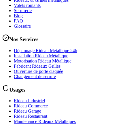
Rideaux & Grilles métalliques
Volets roulants
Serrurerie
Blog
FAQ
Glossaire
Nos Services
Dépannage Rideau Métallique 24h
Installation Rideau Métallique
Motorisation Rideau Métallique
Fabricant Rideaux Grilles
Ouverture de porte claquée
Changement de serrure
Usages
Rideau Industriel
Rideau Commerce
Rideau Garage
Rideau Restaurant
Maintenance Rideaux Métalliques