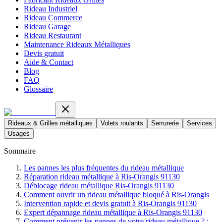
Rideau Industriel
Rideau Commerce
Rideau Garage
Rideau Restaurant
Maintenance Rideaux Métalliques
Devis gratuit
Aide & Contact
Blog
FAQ
Glossaire
Rideaux & Grilles métalliques
Volets roulants
Serrurerie
Services
Usages
Sommaire
Les pannes les plus fréquentes du rideau métallique
Réparation rideau métallique à Ris-Orangis 91130
Déblocage rideau métallique Ris-Orangis 91130
Comment ouvrir un rideau métallique bloqué à Ris-Orangis
Intervention rapide et devis gratuit à Ris-Orangis 91130
Expert dépannage rideau métallique à Ris-Orangis 91130
Comment prévenir les pannes de votre rideau métallique ? :