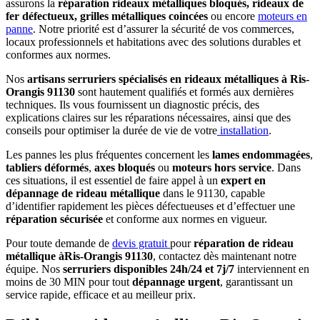
assurons la
réparation rideaux métalliques bloqués, rideaux de
fer défectueux, grilles métalliques coincées
ou encore
moteurs en
panne
. Notre priorité est d’assurer la sécurité de vos commerces,
locaux professionnels et habitations avec des solutions durables et
conformes aux normes.
Nos
artisans serruriers spécialisés en rideaux métalliques à Ris-
Orangis 91130
sont hautement qualifiés et formés aux dernières
techniques. Ils vous fournissent un diagnostic précis, des
explications claires sur les réparations nécessaires, ainsi que des
conseils pour optimiser la durée de vie de votre
installation
.
Les pannes les plus fréquentes concernent les
lames endommagées
,
tabliers déformés
,
axes bloqués
ou
moteurs hors service
. Dans
ces situations, il est essentiel de faire appel à un
expert en
dépannage de rideau métallique
dans le 91130, capable
d’identifier rapidement les pièces défectueuses et d’effectuer une
réparation sécurisée
et conforme aux normes en vigueur.
Pour toute demande de
devis gratuit
pour
réparation de rideau
métallique àRis-Orangis 91130
, contactez dès maintenant notre
équipe. Nos
serruriers disponibles 24h/24 et 7j/7
interviennent en
moins de 30 MIN pour tout
dépannage urgent
, garantissant un
service rapide, efficace et au meilleur prix.