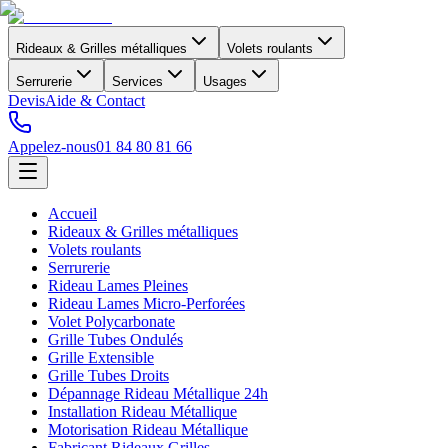
Rideaux & Grilles métalliques
Volets roulants
Serrurerie
Services
Usages
Devis
Aide & Contact
Appelez-nous
01 84 80 81 66
Accueil
Rideaux & Grilles métalliques
Volets roulants
Serrurerie
Rideau Lames Pleines
Rideau Lames Micro-Perforées
Volet Polycarbonate
Grille Tubes Ondulés
Grille Extensible
Grille Tubes Droits
Dépannage Rideau Métallique 24h
Installation Rideau Métallique
Motorisation Rideau Métallique
Fabricant Rideaux Grilles