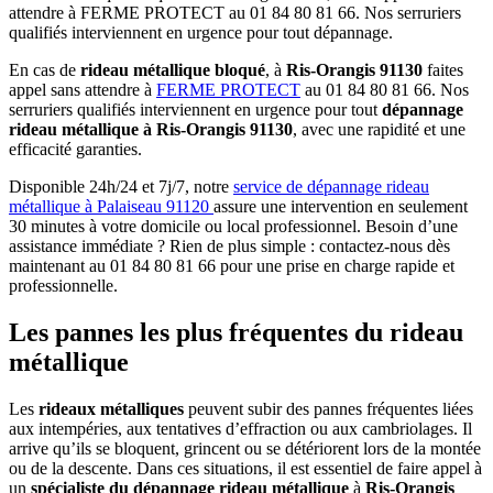
attendre à FERME PROTECT au 01 84 80 81 66. Nos serruriers
qualifiés interviennent en urgence pour tout dépannage.
En cas de
rideau métallique bloqué
, à
Ris-Orangis 91130
faites
appel sans attendre à
FERME PROTECT
au 01 84 80 81 66. Nos
serruriers qualifiés interviennent en urgence pour tout
dépannage
rideau métallique à Ris-Orangis 91130
, avec une rapidité et une
efficacité garanties.
Disponible 24h/24 et 7j/7, notre
service de dépannage rideau
métallique à Palaiseau 91120
assure une intervention en seulement
30 minutes à votre domicile ou local professionnel. Besoin d’une
assistance immédiate ? Rien de plus simple : contactez-nous dès
maintenant au 01 84 80 81 66 pour une prise en charge rapide et
professionnelle.
Les pannes les plus fréquentes du rideau
métallique
Les
rideaux métalliques
peuvent subir des pannes fréquentes liées
aux intempéries, aux tentatives d’effraction ou aux cambriolages. Il
arrive qu’ils se bloquent, grincent ou se détériorent lors de la montée
ou de la descente. Dans ces situations, il est essentiel de faire appel à
un
spécialiste du dépannage rideau métallique
à
Ris-Orangis