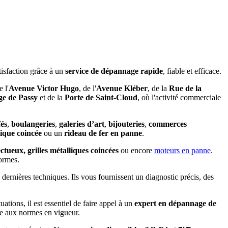
tisfaction grâce à un
service de dépannage rapide
, fiable et efficace.
e l'
Avenue Victor Hugo
, de l'
Avenue Kléber
, de la
Rue de la
ge de Passy
et de la
Porte de Saint-Cloud
, où l'activité commerciale
fés
,
boulangeries
,
galeries d’art
,
bijouteries
,
commerces
lique coincée
ou un
rideau de fer en panne
.
ctueux, grilles métalliques coincées
ou encore
moteurs en panne
.
normes.
dernières techniques. Ils vous fournissent un diagnostic précis, des
tuations, il est essentiel de faire appel à un
expert en dépannage de
e aux normes en vigueur.