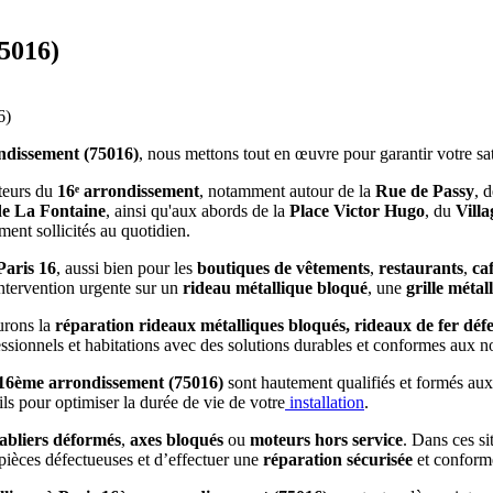
75016)
6)
ndissement (75016)
, nous mettons tout en œuvre pour garantir votre sa
cteurs du
16ᵉ arrondissement
, notamment autour de la
Rue de Passy
, d
e La Fontaine
, ainsi qu'aux abords de la
Place Victor Hugo
, du
Villa
ment sollicités au quotidien.
aris 16
, aussi bien pour les
boutiques de vêtements
,
restaurants
,
ca
ntervention urgente sur un
rideau métallique bloqué
, une
grille métal
urons la
réparation rideaux métalliques bloqués, rideaux de fer défe
essionnels et habitations avec des solutions durables et conformes aux 
is 16ème arrondissement (75016)
sont hautement qualifiés et formés aux 
ils pour optimiser la durée de vie de votre
installation
.
abliers déformés
,
axes bloqués
ou
moteurs hors service
. Dans ces si
 pièces défectueuses et d’effectuer une
réparation sécurisée
et conform