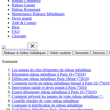
Rideau Commerce
Rideau Garage
Rideau Restaurant
Maintenance Rideaux Métalliques
Devis gratuit
Aide & Contact
Blog
FAQ
Glossaire
Rideaux & Grilles métalliques
Volets roulants
Serrurerie
Services
Sommaire
Les pannes les plus fréquentes du rideau métallique
Réparation rideau métallique à Paris 16 (75016)
Déblocage rideau métallique Paris 16ème (75016)
Comment ouvrir un rideau métallique bloqué à Paris 16 (75016
Intervention rapide et devis gratuit à Paris 75016
Expert dépannage rideau métallique à Paris 16 (75016)
Comment prévenir les pannes de votre rideau métallique ? :
Contrôle régulier de votre rideau métallique
Graissage et lubrification du rideau métallique
Tarif Rideau Métallique Paris 16eme arrondissement