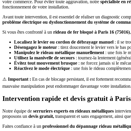
votre commerce. Pour éviter toute aggravation, notre
spécialiste en 
fonctionnement de votre installation.
Avant toute intervention, il est essentiel de réaliser un diagnostic com
problème électrique ou dysfonctionnement du système de comm
Si vous êtes confronté à un
rideau de fer bloqué à Paris 16 (75016)
Localisez le levier ou cordon de débrayage manuel
: il se t
Désengagez le moteur
: tirez doucement le levier vers le bas p
Manipulez le rideau métallique manuellement
: une fois le m
Utilisez la manivelle de secours
: tournez-la lentement (généra
Évitez tout mouvement brusque
: ne forcez jamais si le méca
Réactivez le mode électrique
: une fois le rideau complètemen
⚠️
Important :
En cas de blocage persistant, il est fortement recomma
mauvaise manipulation peut endommager davantage votre installation
Intervention rapide et devis gratuit à Pari
Notre équipe de
serruriers experts en rideaux métalliques
intervien
proposons un
devis gratuit,
transparent et sans engagement, ainsi qu
Faites confiance à un
professionnel du dépannage rideau métalliq