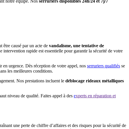
ant notre équipe. Nos
serruriers disponibles 24h/24 et 7j/7
t être causé par un acte de
vandalisme, une tentative de
ntervention rapide est essentielle pour garantir la sécurité de votre
nir en urgence. Dès réception de votre appel, nos
serruriers qualifiés
se
ans les meilleures conditions.
gagement. Nos prestations incluent le
déblocage rideaux métalliques
haut niveau de qualité. Faites appel à des
e
xperts en réparation et
aînant une perte de chiffre d’affaires et des risques pour la sécurité de