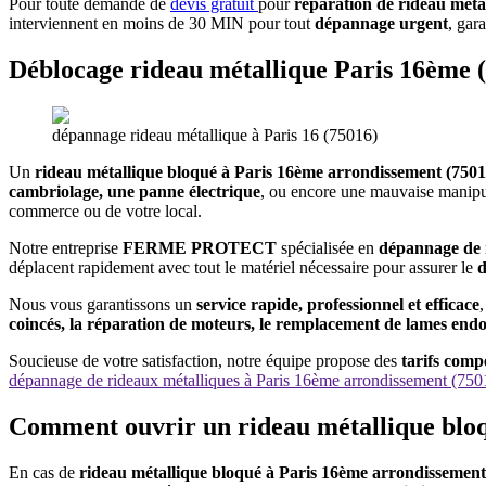
Pour toute demande de
devis gratuit
pour
réparation de rideau méta
interviennent en moins de 30 MIN pour tout
dépannage urgent
, gar
Déblocage rideau métallique Paris 16ème 
dépannage rideau métallique à Paris 16 (75016)
Un
rideau métallique bloqué à Paris 16ème arrondissement (750
cambriolage, une panne électrique
, ou encore une mauvaise manipula
commerce ou de votre local.
Notre entreprise
FERME PROTECT
spécialisée en
dépannage de r
déplacent rapidement avec tout le matériel nécessaire pour assurer le
d
Nous vous garantissons un
service rapide, professionnel et efficace
coincés, la réparation de moteurs, le remplacement de lames en
Soucieuse de votre satisfaction, notre équipe propose des
tarifs comp
dépannage de rideaux métalliques à Paris 16ème arrondissement (750
Comment ouvrir un rideau métallique bloq
En cas de
rideau métallique bloqué à Paris 16ème arrondissemen