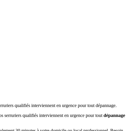
riers qualifiés interviennent en urgence pour tout dépannage.
 serruriers qualifiés interviennent en urgence pour tout
dépannage
eulement 30 minutes à votre domicile ou local professionnel. Besoin