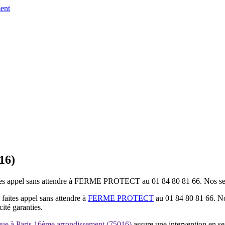
ent
16)
tes appel sans attendre à FERME PROTECT au 01 84 80 81 66. Nos serru
t
faites
appel sans attendre à
FERME PROTECT
au 01 84 80 81 66. Nos
cité garanties.
que à Paris 16ème arrondissement (75016)
assure une intervention en s