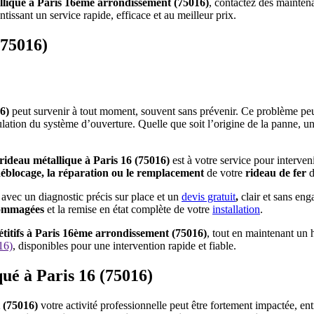
llique à Paris 16ème arrondissement (75016)
, contactez dès mainten
antissant un service rapide, efficace et au meilleur prix.
(75016)
16)
peut survenir à tout moment, souvent sans prévenir. Ce problème peu
tion du système d’ouverture. Quelle que soit l’origine de la panne, une i
ideau métallique à Paris 16 (75016)
est à votre service pour interve
éblocage, la réparation ou le remplacement
de votre
rideau de fer
d
, avec un diagnostic précis sur place et un
devis gratuit
,
clair et sans en
dommagées
et la remise en état complète de votre
installation
.
étitifs à Paris 16ème arrondissement (75016)
, tout en maintenant un 
16)
, disponibles pour une intervention rapide et fiable.
ué à Paris 16 (75016)
t (75016)
votre activité professionnelle peut être fortement impactée, entr