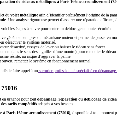
réparation de rideaux métalliques à Paris 16ème arrondissement (7
plet du
volet métallique
afin d’identifier précisément l’origine de la pan
ande
. Une analyse rigoureuse permet d’assurer une réparation efficace, 
, voici les étapes à suivre pour tenter un déblocage en toute sécurité :
rouve généralement près du mécanisme moteur et permet de passer en m
our désactiver le système motorisé.
oteur désactivé, essayez de lever ou baisser le rideau sans forcer.
lement dans le sens des aiguilles d’une montre) pour remonter le rideau
nisme résiste, au risque d’aggraver la panne.
t ouvert, remettez le système en fonctionnement normal.
ndé de faire appel à un
serrurier professionnel spécialisé en dépannage
.
s 75016
t en urgence pour tout
dépannage, réparation ou déblocage de ridea
e des
tarifs compétitifs
adaptés à vos besoins.
ue à Paris 16ème arrondissement (75016)
, disponible à tout moment po