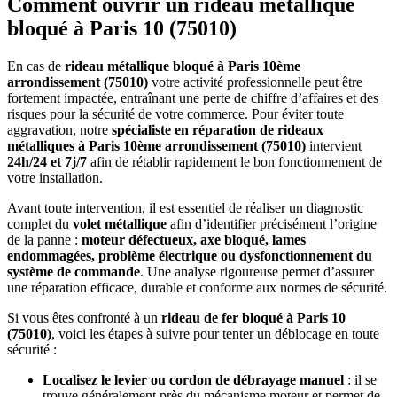
Comment ouvrir un rideau métallique
bloqué à Paris 10 (75010)
En cas de
rideau métallique bloqué à Paris 10ème
arrondissement (75010)
votre activité professionnelle peut être
fortement impactée, entraînant une perte de chiffre d’affaires et des
risques pour la sécurité de votre commerce. Pour éviter toute
aggravation, notre
spécialiste en réparation de rideaux
métalliques à Paris 10ème arrondissement (75010)
intervient
24h/24 et 7j/7
afin de rétablir rapidement le bon fonctionnement de
votre installation.
Avant toute intervention, il est essentiel de réaliser un diagnostic
complet du
volet métallique
afin d’identifier précisément l’origine
de la panne :
moteur défectueux, axe bloqué, lames
endommagées, problème électrique ou dysfonctionnement du
système de commande
. Une analyse rigoureuse permet d’assurer
une réparation efficace, durable et conforme aux normes de sécurité.
Si vous êtes confronté à un
rideau de fer bloqué à Paris 10
(75010)
, voici les étapes à suivre pour tenter un déblocage en toute
sécurité :
Localisez le levier ou cordon de débrayage manuel
: il se
trouve généralement près du mécanisme moteur et permet de