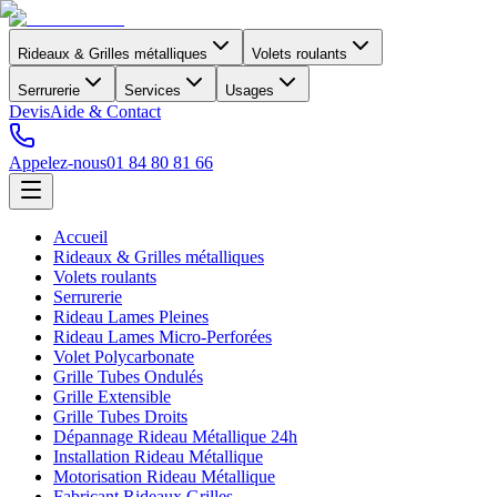
Rideaux & Grilles métalliques
Volets roulants
Serrurerie
Services
Usages
Devis
Aide & Contact
Appelez-nous
01 84 80 81 66
Accueil
Rideaux & Grilles métalliques
Volets roulants
Serrurerie
Rideau Lames Pleines
Rideau Lames Micro-Perforées
Volet Polycarbonate
Grille Tubes Ondulés
Grille Extensible
Grille Tubes Droits
Dépannage Rideau Métallique 24h
Installation Rideau Métallique
Motorisation Rideau Métallique
Fabricant Rideaux Grilles