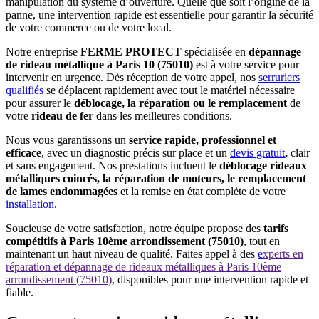
manipulation du système d’ouverture. Quelle que soit l’origine de la
panne, une intervention rapide est essentielle pour garantir la sécurité
de votre commerce ou de votre local.
Notre entreprise
FERME PROTECT
spécialisée en
dépannage
de rideau métallique à Paris 10 (75010)
est à votre service pour
intervenir en urgence. Dès réception de votre appel, nos
serruriers
qualifiés
se déplacent rapidement avec tout le matériel nécessaire
pour assurer le
déblocage, la réparation ou le remplacement
de
votre
rideau de fer
dans les meilleures conditions.
Nous vous garantissons un
service rapide, professionnel et
efficace
, avec un diagnostic précis sur place et un
devis gratuit
,
clair
et sans engagement. Nos prestations incluent le
déblocage rideaux
métalliques coincés, la réparation de moteurs, le remplacement
de lames endommagées
et la remise en état complète de votre
installation
.
Soucieuse de votre satisfaction, notre équipe propose des
tarifs
compétitifs à Paris 10ème arrondissement (75010)
, tout en
maintenant un haut niveau de qualité. Faites appel à des
e
xperts en
réparation et dépannage de rideaux métalliques à Paris 10ème
arrondissement (75010)
, disponibles pour une intervention rapide et
fiable.