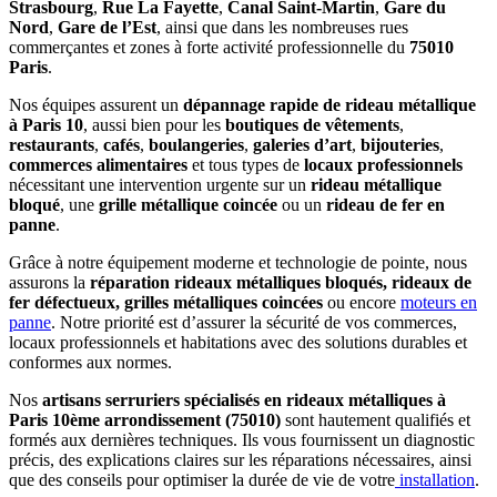
Strasbourg
,
Rue La Fayette
,
Canal Saint-Martin
,
Gare du
Nord
,
Gare de l’Est
, ainsi que dans les nombreuses rues
commerçantes et zones à forte activité professionnelle du
75010
Paris
.
Nos équipes assurent un
dépannage rapide de rideau métallique
à Paris 10
, aussi bien pour les
boutiques de vêtements
,
restaurants
,
cafés
,
boulangeries
,
galeries d’art
,
bijouteries
,
commerces alimentaires
et tous types de
locaux professionnels
nécessitant une intervention urgente sur un
rideau métallique
bloqué
, une
grille métallique coincée
ou un
rideau de fer en
panne
.
Grâce à notre équipement moderne et technologie de pointe, nous
assurons la
réparation rideaux métalliques bloqués, rideaux de
fer défectueux, grilles métalliques coincées
ou encore
moteurs en
panne
. Notre priorité est d’assurer la sécurité de vos commerces,
locaux professionnels et habitations avec des solutions durables et
conformes aux normes.
Nos
artisans serruriers spécialisés en rideaux métalliques à
Paris 10ème arrondissement (75010)
sont hautement qualifiés et
formés aux dernières techniques. Ils vous fournissent un diagnostic
précis, des explications claires sur les réparations nécessaires, ainsi
que des conseils pour optimiser la durée de vie de votre
installation
.