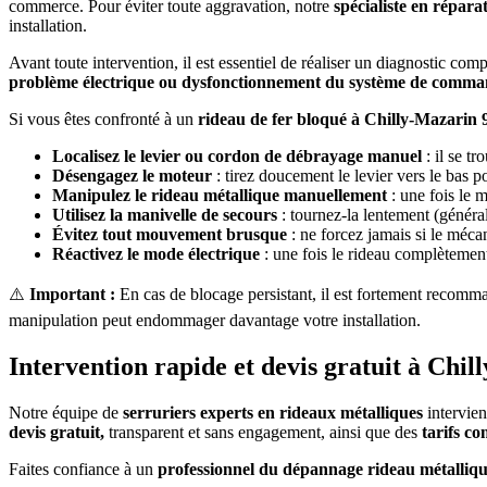
commerce. Pour éviter toute aggravation, notre
spécialiste en répar
installation.
Avant toute intervention, il est essentiel de réaliser un diagnostic com
problème électrique ou dysfonctionnement du système de comm
Si vous êtes confronté à un
rideau de fer bloqué à Chilly-Mazarin
Localisez le levier ou cordon de débrayage manuel
: il se t
Désengagez le moteur
: tirez doucement le levier vers le bas p
Manipulez le rideau métallique manuellement
: une fois le m
Utilisez la manivelle de secours
: tournez-la lentement (généra
Évitez tout mouvement brusque
: ne forcez jamais si le méca
Réactivez le mode électrique
: une fois le rideau complètemen
⚠️
Important :
En cas de blocage persistant, il est fortement recomm
manipulation peut endommager davantage votre installation.
Intervention rapide et devis gratuit à Chi
Notre équipe de
serruriers experts en rideaux métalliques
intervien
devis gratuit,
transparent et sans engagement, ainsi que des
tarifs co
Faites confiance à un
professionnel du dépannage rideau métalliq