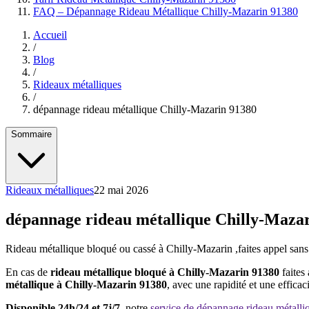
FAQ – Dépannage Rideau Métallique Chilly-Mazarin 91380
Accueil
/
Blog
/
Rideaux métalliques
/
dépannage rideau métallique Chilly-Mazarin 91380
Sommaire
Rideaux métalliques
22 mai 2026
dépannage rideau métallique Chilly-Maza
Rideau métallique bloqué ou cassé à Chilly-Mazarin ,faites appel sa
En cas de
rideau métallique bloqué à Chilly-Mazarin 91380
faites
métallique à Chilly-Mazarin 91380
, avec une rapidité et une efficaci
Disponible 24h/24 et 7j/7
, notre
service de dépannage rideau métall