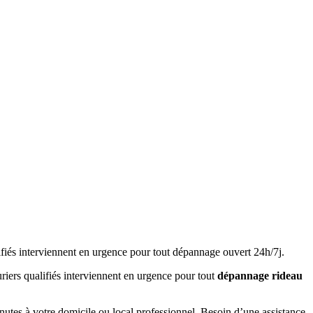
iés interviennent en urgence pour tout dépannage ouvert 24h/7j.
iers qualifiés interviennent en urgence pour tout
dépannage rideau
nutes à votre domicile ou local professionnel. Besoin d’une assistance