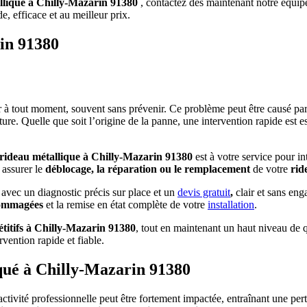
llique à Chilly-Mazarin 91380
, contactez dès maintenant notre équi
de, efficace et au meilleur prix.
in 91380
 à tout moment, souvent sans prévenir. Ce problème peut être causé pa
e. Quelle que soit l’origine de la panne, une intervention rapide est es
rideau métallique à Chilly-Mazarin 91380
est à votre service pour i
 assurer le
déblocage, la réparation ou le remplacement
de votre
rid
, avec un diagnostic précis sur place et un
devis gratuit
,
clair et sans en
dommagées
et la remise en état complète de votre
installation
.
étitifs à Chilly-Mazarin 91380
, tout en maintenant un haut niveau de q
vention rapide et fiable.
qué à Chilly-Mazarin 91380
activité professionnelle peut être fortement impactée, entraînant une perte