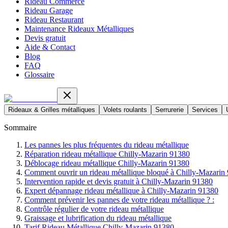
Rideau Commerce
Rideau Garage
Rideau Restaurant
Maintenance Rideaux Métalliques
Devis gratuit
Aide & Contact
Blog
FAQ
Glossaire
Rideaux & Grilles métalliques
Volets roulants
Serrurerie
Services
Sommaire
Les pannes les plus fréquentes du rideau métallique
Réparation rideau métallique Chilly-Mazarin 91380
Déblocage rideau métallique Chilly-Mazarin 91380
Comment ouvrir un rideau métallique bloqué à Chilly-Mazarin
Intervention rapide et devis gratuit à Chilly-Mazarin 91380
Expert dépannage rideau métallique à Chilly-Mazarin 91380
Comment prévenir les pannes de votre rideau métallique ? :
Contrôle régulier de votre rideau métallique
Graissage et lubrification du rideau métallique
Tarif Rideau Métallique Chilly-Mazarin 91380