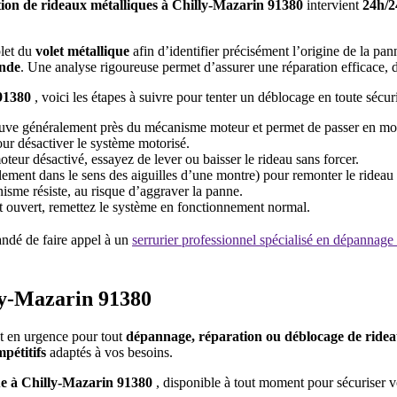
ation de rideaux métalliques à Chilly-Mazarin 91380
intervient
24h/24
plet du
volet métallique
afin d’identifier précisément l’origine de la pan
ande
. Une analyse rigoureuse permet d’assurer une réparation efficace, 
 91380
, voici les étapes à suivre pour tenter un déblocage en toute sécuri
rouve généralement près du mécanisme moteur et permet de passer en m
our désactiver le système motorisé.
oteur désactivé, essayez de lever ou baisser le rideau sans forcer.
lement dans le sens des aiguilles d’une montre) pour remonter le rideau
nisme résiste, au risque d’aggraver la panne.
t ouvert, remettez le système en fonctionnement normal.
andé de faire appel à un
serrurier professionnel spécialisé en dépannag
lly-Mazarin 91380
t en urgence pour tout
dépannage, réparation ou déblocage de ridea
mpétitifs
adaptés à vos besoins.
ue à Chilly-Mazarin 91380
, disponible à tout moment pour sécuriser vo