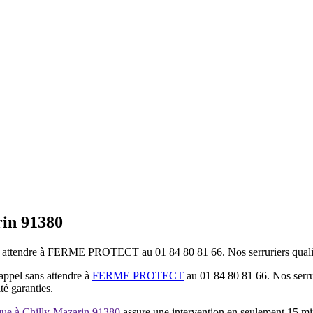
rin 91380
ns attendre à FERME PROTECT au 01 84 80 81 66. Nos serruriers qualif
appel sans attendre à
FERME PROTECT
au 01 84 80 81 66. Nos serrur
té garanties.
ique à Chilly-Mazarin 91380
assure une intervention en seulement 15 mi