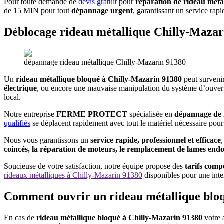
Pour toute demande de
devis gratuit
pour
réparation de rideau méta
de 15 MIN pour tout
dépannage urgent
, garantissant un service rapi
Déblocage rideau métallique Chilly-Mazar
dépannage rideau métallique Chilly-Mazarin 91380
Un
rideau métallique bloqué à Chilly-Mazarin 91380
peut survenir
électrique
, ou encore une mauvaise manipulation du système d’ouvertur
local.
Notre entreprise
FERME PROTECT
spécialisée en
dépannage de 
qualifiés
se déplacent rapidement avec tout le matériel nécessaire pour
Nous vous garantissons un
service rapide, professionnel et efficace
coincés, la réparation de moteurs, le remplacement de lames en
Soucieuse de votre satisfaction, notre équipe propose des
tarifs comp
rideaux métalliques à
Chilly-Mazarin 91380
disponibles pour une inter
Comment ouvrir un rideau métallique blo
En cas de
rideau métallique bloqué à Chilly-Mazarin 91380
votre 