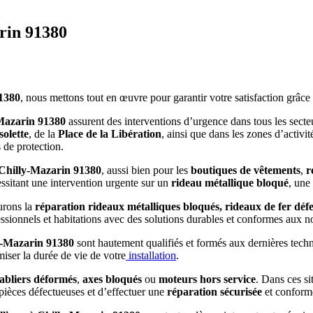
rin 91380
91380
, nous mettons tout en œuvre pour garantir votre satisfaction grâce
-Mazarin 91380
assurent des interventions d’urgence dans tous les sect
olette
, de la
Place de la Libération
, ainsi que dans les zones d’activi
 de protection.
 Chilly-Mazarin 91380
, aussi bien pour les
boutiques de vêtements
,
r
ssitant une intervention urgente sur un
rideau métallique bloqué
, une
urons la
réparation rideaux métalliques bloqués, rideaux de fer défe
essionnels et habitations avec des solutions durables et conformes aux 
lly-Mazarin 91380
sont hautement qualifiés et formés aux dernières techn
miser la durée de vie de votre
installation
.
abliers déformés
,
axes bloqués
ou
moteurs hors service
. Dans ces si
pièces défectueuses et d’effectuer une
réparation sécurisée
et conform