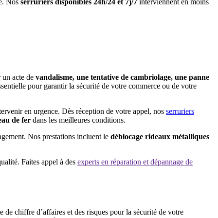
pe. Nos
serruriers disponibles 24h/24 et 7j/7
interviennent en moins
r un acte de
vandalisme, une tentative de cambriolage, une panne
sentielle pour garantir la sécurité de votre commerce ou de votre
ntervenir en urgence. Dès réception de votre appel, nos
serruriers
eau de fer
dans les meilleures conditions.
gagement. Nos prestations incluent le
déblocage rideaux métalliques
ualité. Faites appel à des
experts en réparation et dépannage de
 de chiffre d’affaires et des risques pour la sécurité de votre